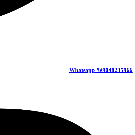
Whatsapp
۹۸9048235966