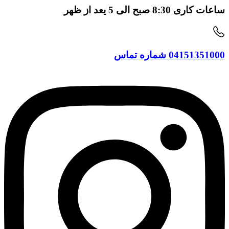
ساعات کاری
8:30 صبح الی 5 یعد از ظهر
04151351000
شماره تماس