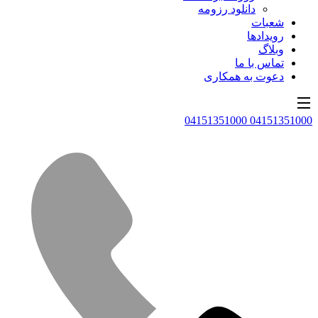
دانلود رزومه
شعبات
رویدادها
وبلاگ
تماس با ما
دعوت به همکاری
04151351000
04151351000