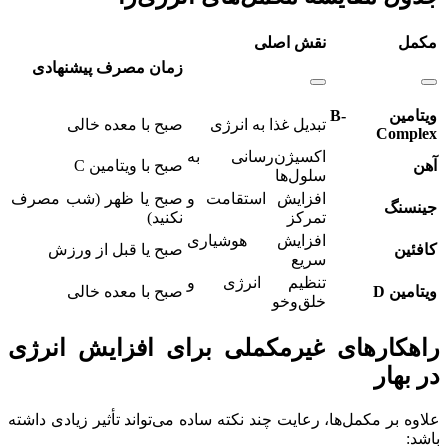
مکمل
نقش اصلی
زمان مصرف پیشنهادی
ویتامین B-
تبدیل غذا به انرژی
صبح با معده خالی
Complex
اکسیژن‌رسانی به
آهن
صبح با ویتامین C
سلول‌ها
افزایش استقامت و
صبح یا ظهر (شب مصرف
جینسنگ
تمرکز
نکنید)
افزایش هوشیاری
کافئین
صبح یا قبل از ورزش
سریع
تنظیم انرژی و
ویتامین D
صبح با معده خالی
خلق‌وخو
راهکارهای غیرمکملی برای افزایش انرژی
در بهار
علاوه بر مکمل‌ها، رعایت چند نکته ساده می‌تواند تأثیر زیادی داشته
باشد: