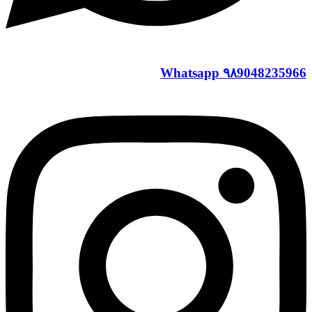
Whatsapp
۹۸9048235966